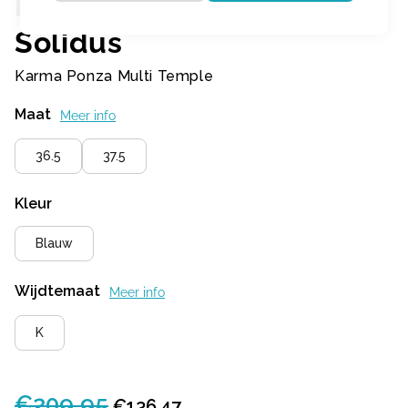
Solidus
Karma Ponza Multi Temple
Maat
Meer info
36.5
37.5
Kleur
Blauw
Wijdtemaat
Meer info
K
€
209,95
Oorspronkelijke
Huidige
€
136,47