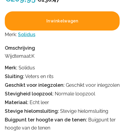
prijs
prijs
was:
is:
In winkelwagen
€209,95.
€136,47.
Merk:
Solidus
Omschrijving
Wijdtemaat:K
Merk:
Solidus
Sluiting:
Veters en rits
Geschikt voor inlegzolen:
Geschikt voor inlegzolen
Stevigheid loopzool:
Normale loopzool
Materiaal:
Echt leer
Stevige hielomsluiting:
Stevige hielomsluiting
Buigpunt ter hoogte van de tenen:
Buigpunt ter
hoogte van de tenen