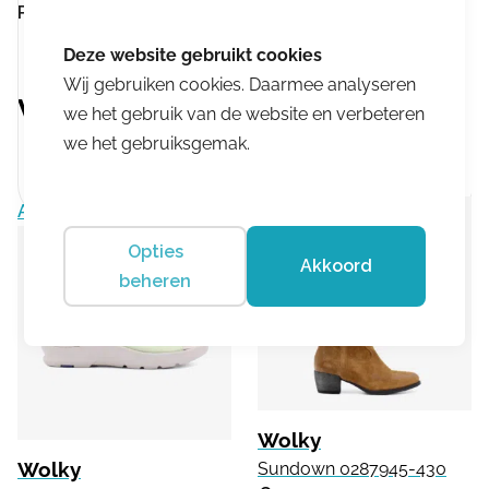
Product omschrijving:
Kalona 0589690-000
Wij gebruiken cookies. Daarmee analyseren
Vergelijkbare producten
we het gebruik van de website en verbeteren
we het gebruiksgemak.
Aanbieding!
Opties
Akkoord
beheren
Wolky
Wolky
Sundown 0287945-430