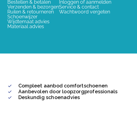
Bestellen & betalen
Inloggen of aanmelden
Verzenden & bezorgen
Service & contact
Ruilen & retourneren
Wachtwoord vergeten
Schoenwijzer
Wijdtemaat advies
Materiaal advies
Compleet aanbod comfortschoenen
Aanbevolen door loopzorgprofessionals
Deskundig schoenadvies