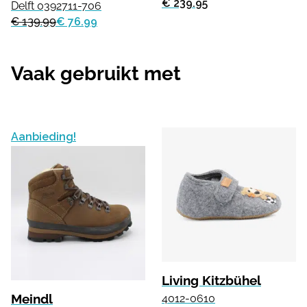
€ 239.95
Delft 0392711-706
€ 139.99
€ 76.99
Vaak gebruikt met
Aanbieding!
Living Kitzbühel
Meindl
4012-0610