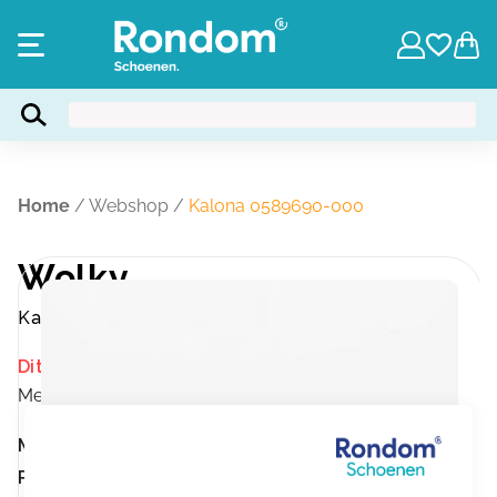
Home
/
Webshop
/
Kalona 0589690-000
Wolky
Kalona 0589690-000
Dit product is momenteel niet op voorraad.
Merk:
Wolky
Merk:
Wolky
Product nummer:
6794