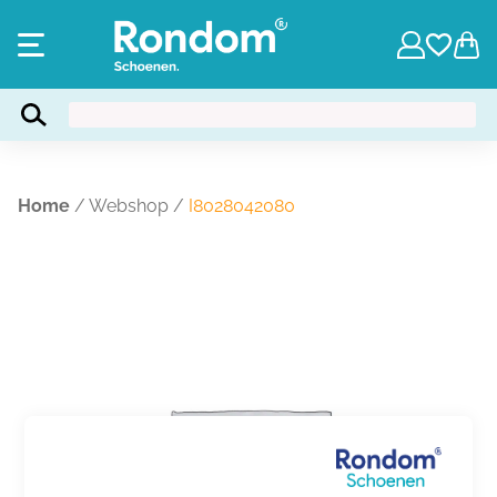
Home
/
Webshop
/
I8028042080