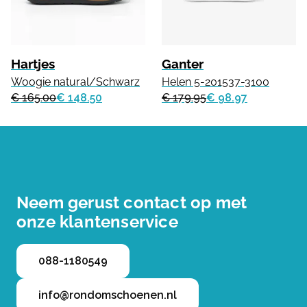
Hartjes
Ganter
Woogie natural/Schwarz
Helen 5-201537-3100
€ 165.00
€ 148.50
€ 179.95
€ 98.97
Neem gerust contact op met
onze klantenservice
088-1180549
info@rondomschoenen.nl