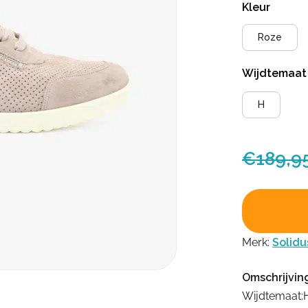
Kleur
Roze
Wijdtemaa
H
€
189,9
Merk:
Solidu
Omschrijvin
Wijdtemaat: