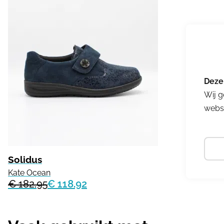
Wij g
websi
Solidus
Kate Ocean
€ 182.95
€ 118.92