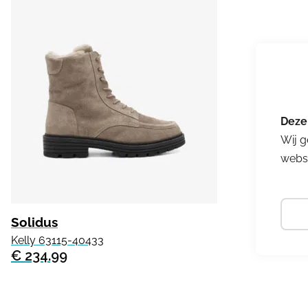
Wij g
websi
Solidus
Kelly 63115-40433
€ 234.99