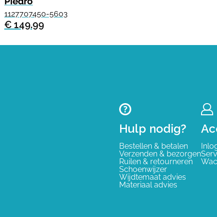
Piedro
1127707450-5603
€ 149.99
Hulp nodig?
Ac
Bestellen & betalen
Inlo
Verzenden & bezorgen
Serv
Ruilen & retourneren
Wac
Schoenwijzer
Wijdtemaat advies
Materiaal advies