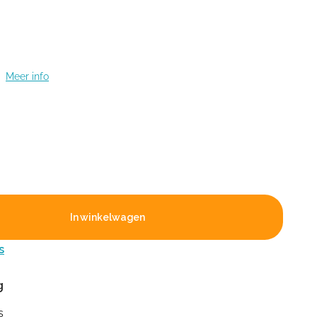
t
Meer info
In winkelwagen
s
g
s