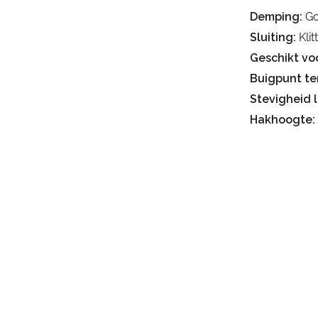
Demping:
Go
Sluiting:
Kli
Geschikt voo
Buigpunt te
Stevigheid 
Hakhoogte: