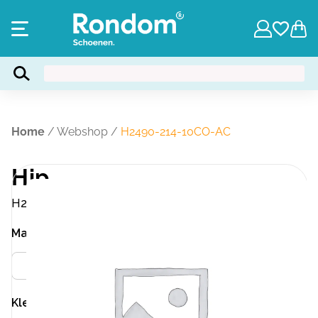
Home
/
Webshop
/
H2490-214-10CO-AC
Hip
H2490-214-10CO-AC
Maat
Meer info
34
35
Kleur