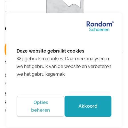
Zwart
€
119,95
In winkelwagen
Wij gebruiken cookies. Daarmee analyseren
Merk:
Hip
we het gebruik van de website en verbeteren
we het gebruiksgemak.
Omschrijving
3+ medium
Merk:
Hip
Opties
Product nummer:
4771
Akkoord
beheren
Product omschrijving:
H2490-214-10CO-AC