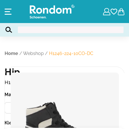
Home
/
Webshop
/
H1246-224-10CO-DC
Hip
H1246-224-10CO-DC
Maat
Meer info
37
Kleur