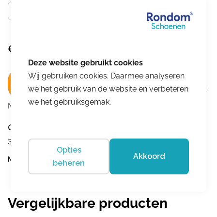
Zwart
€
114,95
Wij gebruiken cookies. Daarmee analyseren
In winkelwagen
we het gebruik van de website en verbeteren
we het gebruiksgemak.
Merk:
Hip
Omschrijving
3+ medium
Opties
Akkoord
Merk:
Hip
beheren
Vergelijkbare producten