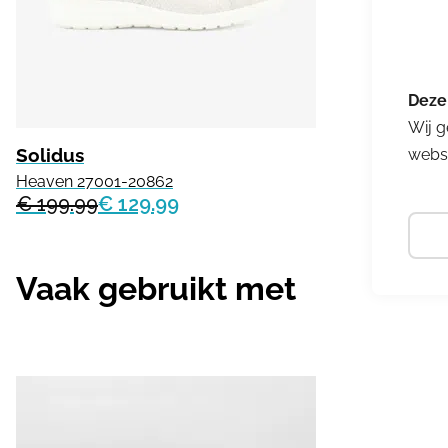
Wij g
Solidus
websi
Heaven 27001-20862
€ 199.99
€ 129.99
Vaak gebruikt met