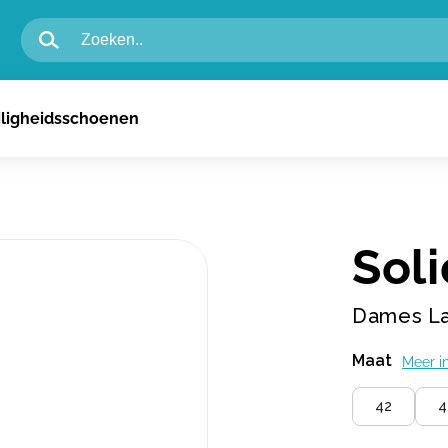
igheidsschoenen voor heren
iligheidsschoenen
igheidsschoenen voor dames
n
Sol
Dames La
Maat
Meer i
42
4