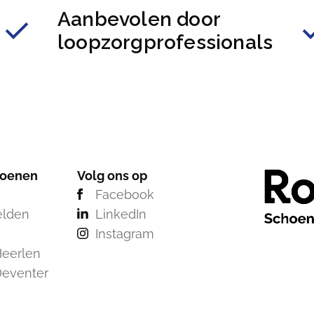
Aanbevolen door
loopzorgprofessionals
hoenen
Volg ons op
Facebook
elden
LinkedIn
Instagram
eerlen
Deventer