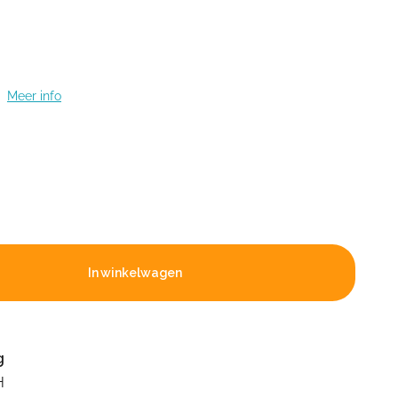
t
Meer info
In winkelwagen
g
H