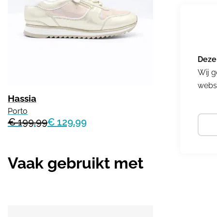
Wij g
websi
Hassia
Porto
€ 199.99
€ 129.99
Vaak gebruikt met