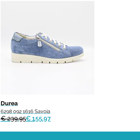
Durea
6298 092 1616 Savoia
€ 239.95
€ 155.97