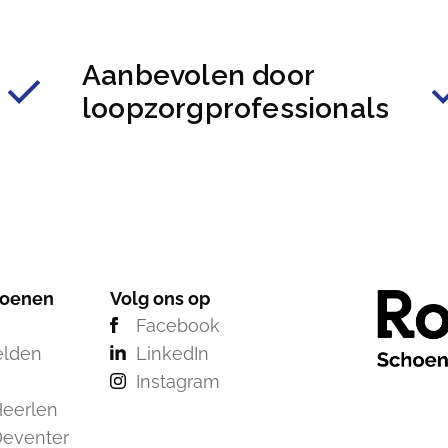
Aanbevolen door
loopzorgprofessionals
hoenen
Volg ons op
Facebook
elden
LinkedIn
Instagram
eerlen
Deventer