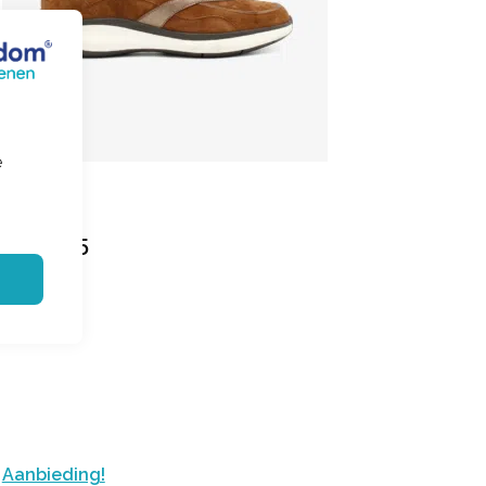
e
Hassia
Monaco
€ 179.95
Aanbieding!