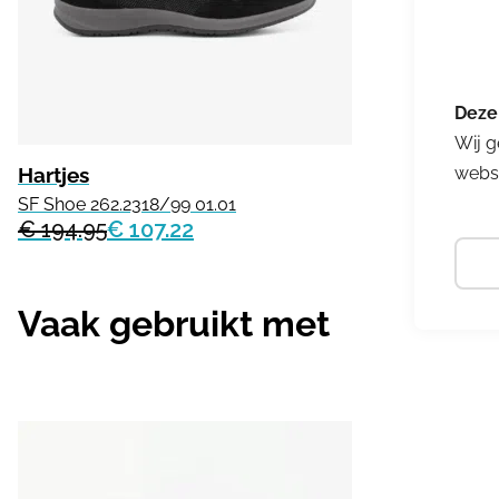
Wij g
Hartjes
websi
SF Shoe 262.2318/99 01.01
€ 194.95
€ 107.22
Vaak gebruikt met