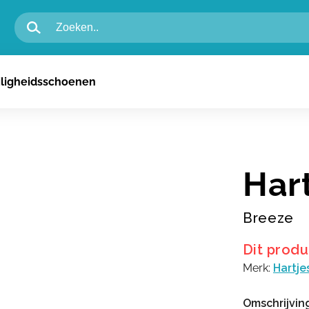
igheidsschoenen voor heren
iligheidsschoenen
igheidsschoenen voor dames
n
Har
Breeze
Dit produ
Merk:
Hartje
Omschrijvin