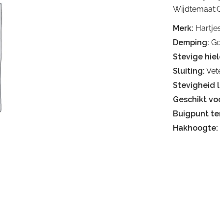
Wijdtemaat:
Merk:
Hartje
Demping:
Go
Stevige hiel
Sluiting:
Vete
Stevigheid 
Geschikt voo
Buigpunt te
Hakhoogte: