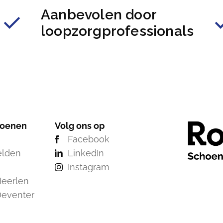
Aanbevolen door
loopzorgprofessionals
hoenen
Volg ons op
Facebook
elden
LinkedIn
Instagram
eerlen
Deventer