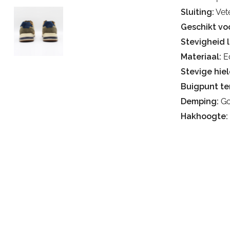
Sluiting:
Vete
Geschikt voo
Stevigheid 
Materiaal:
Ec
Stevige hiel
Buigpunt te
Demping:
Go
Hakhoogte: