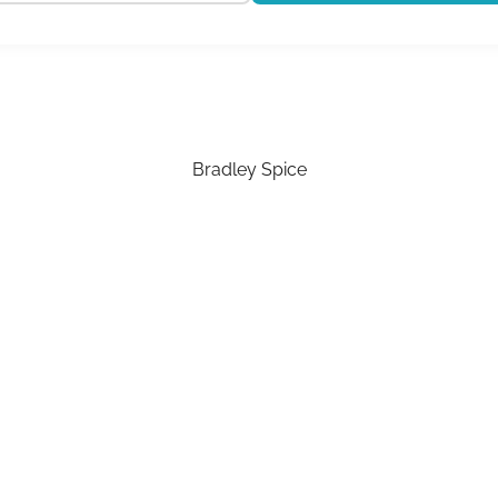
€ 215.00
€ 193.50
Bradley Spice