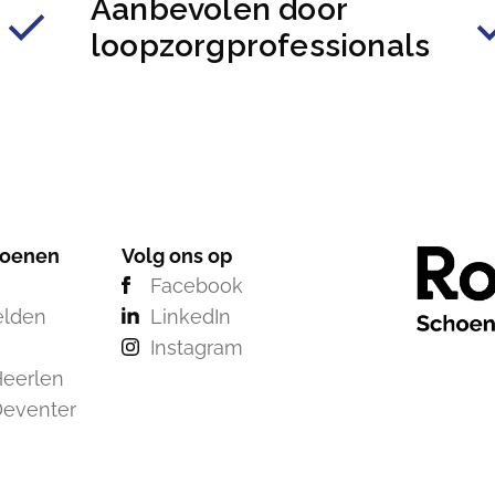
Aanbevolen door
loopzorgprofessionals
hoenen
Volg ons op
Facebook
elden
LinkedIn
Instagram
eerlen
Deventer