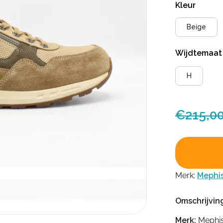
Kleur
Beige
Wijdtemaa
H
€
215,0
Merk:
Mephi
Omschrijvin
Merk:
Mephis