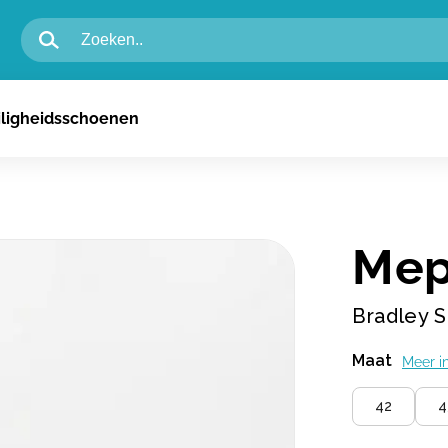
igheidsschoenen voor heren
iligheidsschoenen
igheidsschoenen voor dames
n
Mep
Bradley S
Maat
Meer i
42
4