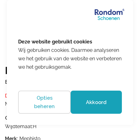
Wij gebruiken cookies. Daarmee analyseren
we het gebruik van de website en verbeteren
we het gebruiksgemak.
Mephisto
Bradley Dark Brown
Dit product is momenteel niet op voorraad.
Opties
Akkoord
Merk:
Mephisto
beheren
Omschrijving
Wijdtemaat:H
Merk:
Mephisto