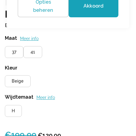
Opties
Akkoord
beheren
Piedi Nudi
Biella 08.05 Beige
Maat
Meer info
37
41
Kleur
Beige
Wijdtemaat
Meer info
H
€
199,99
Oorspronkelijke
Huidige
€
129,99