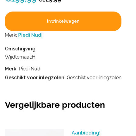
prijs
prijs
was:
is:
In winkelwagen
€199,99.
€129,99.
Merk:
Piedi Nudi
Omschrijving
Wijdtemaat:H
Merk:
Piedi Nudi
Geschikt voor inlegzolen:
Geschikt voor inlegzolen
Vergelijkbare producten
Aanbieding!