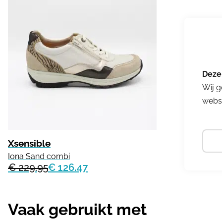
Wij g
websi
Xsensible
Iona Sand combi
€ 229.95
€ 126.47
Vaak gebruikt met