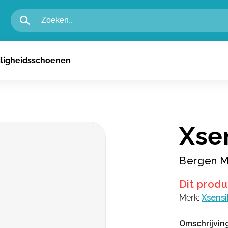
igheidsschoenen voor heren
iligheidsschoenen
igheidsschoenen voor dames
n
Xse
Bergen 
Dit produ
Merk:
Xsensi
Omschrijvin