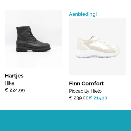
Aanbieding!
Hartjes
Finn Comfort
Hike
€ 224.99
Piccadilly Hielo
€ 239.00
€ 215.10