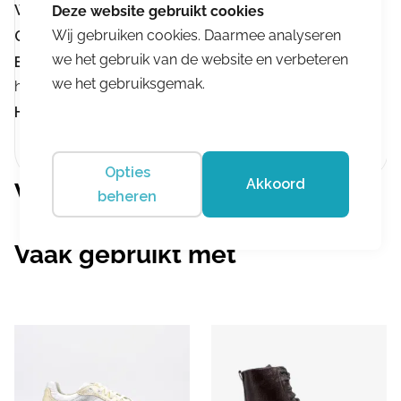
Wijdtemaat:
K
Meer info
Wij gebruiken cookies. Daarmee analyseren
Geschikt voor inlegzolen:
Geschikt voor inlegzolen
we het gebruik van de website en verbeteren
Buigpunt ter hoogte van de tenen:
Buigpunt ter
we het gebruiksgemak.
hoogte van de tenen
Hakhoogte:
Hakhoogte 0-3 cm
Opties
Akkoord
Vergelijkbare producten
beheren
Vaak gebruikt met