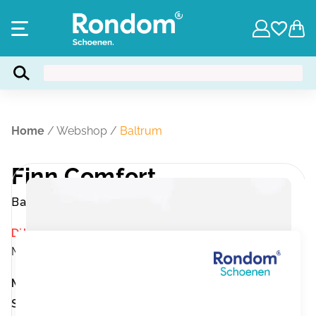
Home
/
Webshop
/
Baltrum
Finn Comfort
Baltrum
Dit product is momenteel niet op voorraad.
Merk:
Finn Comfort
Merk:
Finn Comfort
Stevige hielomsluiting:
Stevige hielomsluiting