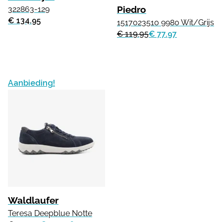
Piedro
322863-129
€ 134.95
1517023510 9980 Wit/Grijs
€ 119.95
€ 77.97
Aanbieding!
Waldlaufer
Teresa Deepblue Notte