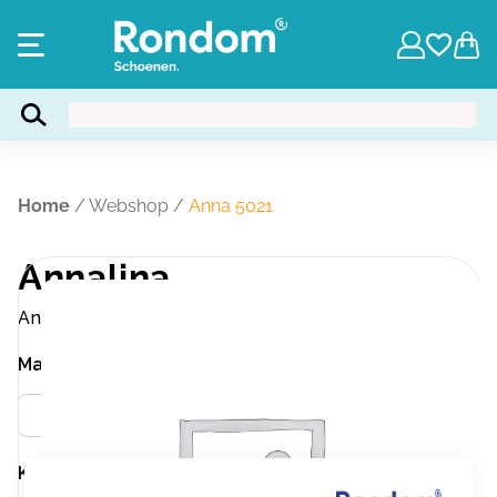
Home
/
Webshop
/
Anna 5021
Annalina
Anna 5021
Maat
Meer info
42
Kleur