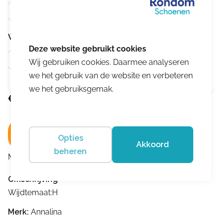
Taupe
Wijdtemaat
Meer info
H
Wij gebruiken cookies. Daarmee analyseren
we het gebruik van de website en verbeteren
we het gebruiksgemak.
€
179,95
In winkelwagen
Opties
Akkoord
beheren
Merk:
Annalina
Omschrijving
Wijdtemaat:H
Merk:
Annalina