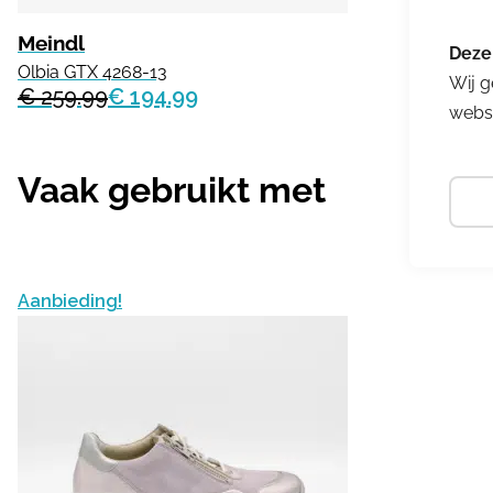
Meindl
Olbia GTX 4268-13
Wij g
€ 259.99
€ 194.99
websi
Vaak gebruikt met
Aanbieding!