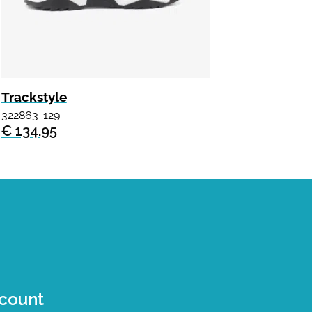
Trackstyle
322863-129
€ 134.95
count