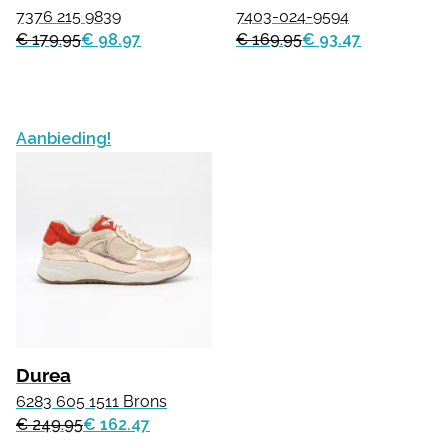
7376 215 9839
7403-024-9594
€ 179.95
€ 98.97
€ 169.95
€ 93.47
Aanbieding!
Durea
6283 605 1511 Brons
€ 249.95
€ 162.47