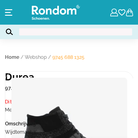
Home
/
Webshop
/
9745 688 1325
Durea
9745 688 1325
Dit product is momenteel niet op voorraad.
Merk:
Durea
Omschrijving
Wijdtemaat: K