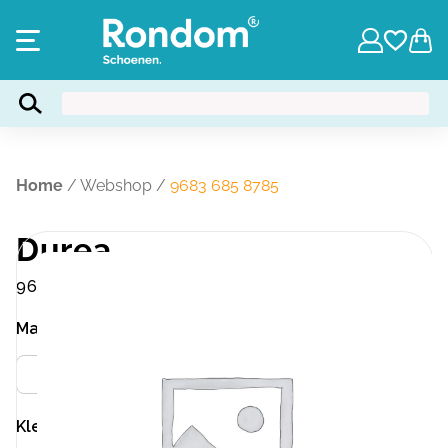
Home
/
Webshop
/
9683 685 8785
Durea
9683 685 8785
Maat
Meer info
37.5
Kleur