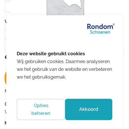
Zwart
Wijdtemaat
Meer info
H
€
199,95
Wij gebruiken cookies. Daarmee analyseren
we het gebruik van de website en verbeteren
we het gebruiksgemak.
In winkelwagen
Merk:
Durea
Omschrijving
Opties
Akkoord
Wijdtemaat:H
beheren
Merk:
Durea