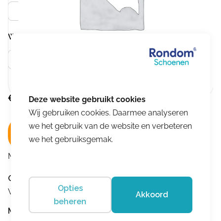
Zwart
Wijdtemaat
Meer info
H
€
199,95
Wij gebruiken cookies. Daarmee analyseren
we het gebruik van de website en verbeteren
In winkelwagen
we het gebruiksgemak.
Merk:
Durea
Omschrijving
Opties
Wijdtemaat:H
Akkoord
beheren
Merk:
Durea