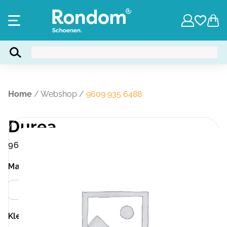
Home
/
Webshop
/
9609 935 6488
Durea
9609 935 6488
Maat
Meer info
41.5
Kleur