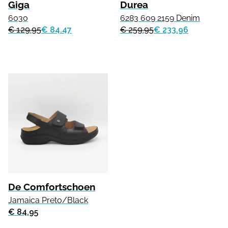
Giga
Durea
6030
6283 609 2159 Denim
€ 129.95
€ 84.47
€ 259.95
€ 233.96
De Comfortschoen
Jamaica Preto/Black
€ 84.95