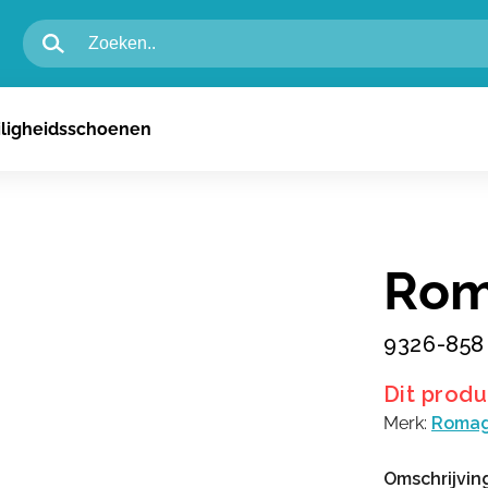
igheidsschoenen voor heren
iligheidsschoenen
igheidsschoenen voor dames
n
Rom
9326-858
Dit produ
Merk:
Romag
Omschrijvin