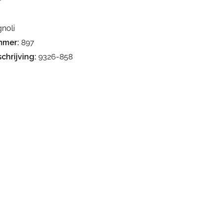
noli
mmer:
897
chrijving:
9326-858