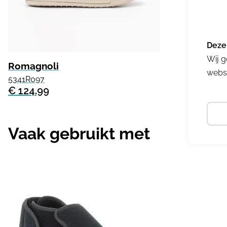
Wij g
Romagnoli
websi
5341R097
€ 124.99
Vaak gebruikt met