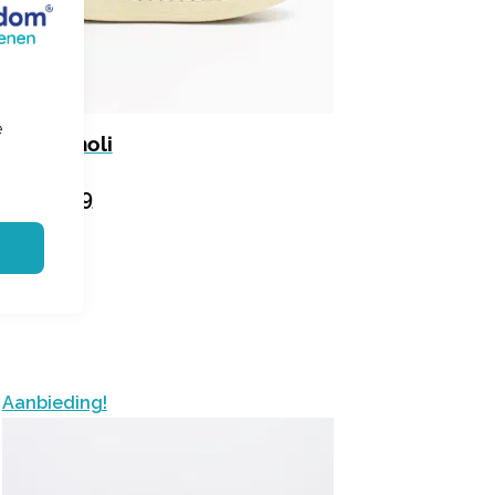
e
Romagnoli
5194R054
€ 109.99
Aanbieding!