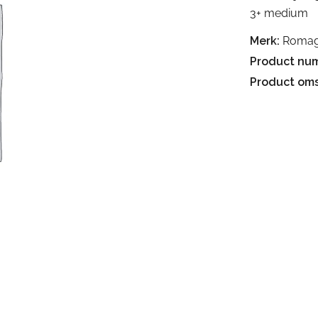
3+ medium
Merk:
Romag
Product nu
Product oms