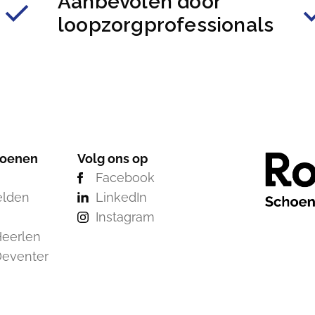
Aanbevolen door
loopzorgprofessionals
hoenen
Volg ons op
Facebook
elden
LinkedIn
Instagram
eerlen
Deventer