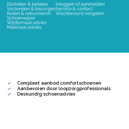
Bestellen & betalen
Inloggen of aanmelden
Verzenden & bezorgen
Service & contact
Ruilen & retourneren
Wachtwoord vergeten
Schoenwijzer
Wijdtemaat advies
Materiaal advies
Compleet aanbod comfortschoenen
Aanbevolen door loopzorgprofessionals
Deskundig schoenadvies