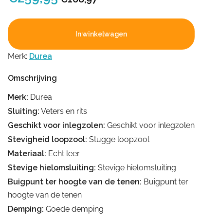
prijs
prijs
was:
is:
In winkelwagen
€259,95.
€168,97.
Merk:
Durea
Omschrijving
Merk:
Durea
Sluiting:
Veters en rits
Geschikt voor inlegzolen:
Geschikt voor inlegzolen
Stevigheid loopzool:
Stugge loopzool
Materiaal:
Echt leer
Stevige hielomsluiting:
Stevige hielomsluiting
Buigpunt ter hoogte van de tenen:
Buigpunt ter
hoogte van de tenen
Demping:
Goede demping