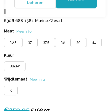
beheren
Durea
6306 688 1581 Marine/Zwart
Maat
Meer info
36.5
37
37.5
38
39
41
Kleur
Blauw
Wijdtemaat
Meer info
K
€
259,95
Oorspronkelijke
Huidige
€
168,97