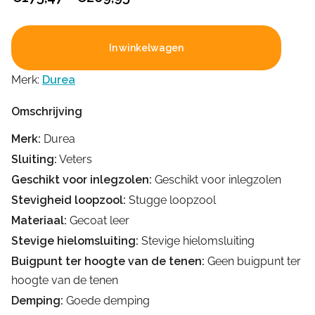
€175,47
tot
In winkelwagen
€269,95
Merk:
Durea
Omschrijving
Merk:
Durea
Sluiting:
Veters
Geschikt voor inlegzolen:
Geschikt voor inlegzolen
Stevigheid loopzool:
Stugge loopzool
Materiaal:
Gecoat leer
Stevige hielomsluiting:
Stevige hielomsluiting
Buigpunt ter hoogte van de tenen:
Geen buigpunt ter
hoogte van de tenen
Demping:
Goede demping