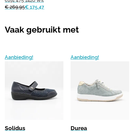
6191 475 1420 Wit
€ 269.95
€ 175.47
Vaak gebruikt met
Aanbieding!
Aanbieding!
Solidus
Durea