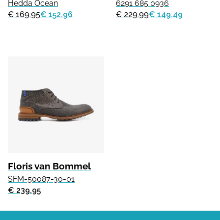
Hedda Ocean
6291 685 0936
€ 169.95
€ 152.96
€ 229.99
€ 149.49
Floris van Bommel
SFM-50087-30-01
€ 239.95