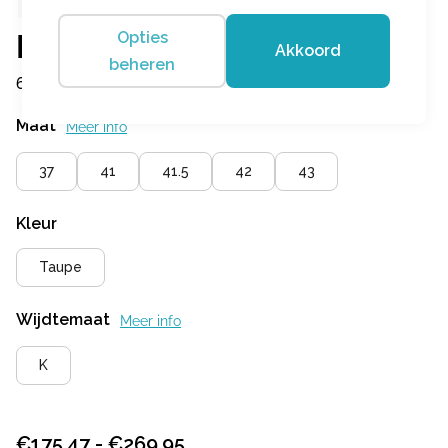
Opties
Durea
Akkoord
beheren
6191 478 0856 Taupe/Taupe
Maat
Meer info
37
41
41.5
42
43
Kleur
Taupe
Wijdtemaat
Meer info
K
Prijsklasse:
€
175,47
-
€
269,95