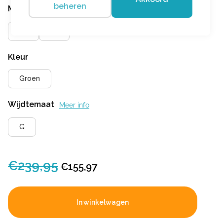
beheren
Maat
Meer info
39
41
Kleur
Groen
Wijdtemaat
Meer info
G
€
239,95
Oorspronkelijke
Huidige
€
155,97
prijs
prijs
was:
is:
In winkelwagen
€239,95.
€155,97.