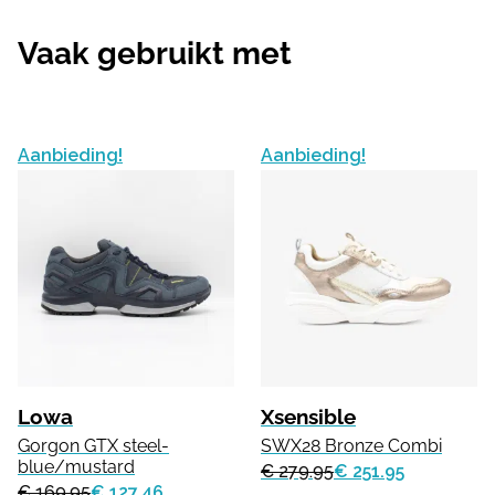
Vaak gebruikt met
Aanbieding!
Aanbieding!
Lowa
Xsensible
Gorgon GTX steel-
SWX28 Bronze Combi
blue/mustard
€ 279.95
€ 251.95
€ 169.95
€ 127.46