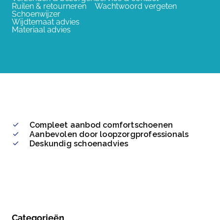
Ruilen & retourneren
Wachtwoord vergeten
Schoenwijzer
Wijdtemaat advies
Materiaal advies
Compleet aanbod comfortschoenen
Aanbevolen door loopzorgprofessionals
Deskundig schoenadvies
Categorieën