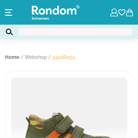
Home
/
Webshop
/
5410R054