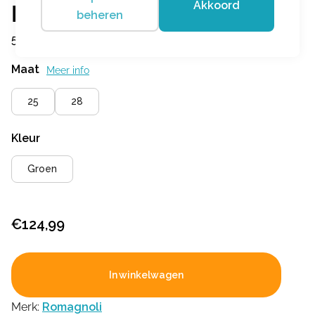
Akkoord
Romagnoli
beheren
5410R054
Maat
Meer info
25
28
Kleur
Groen
€
124,99
In winkelwagen
Merk:
Romagnoli