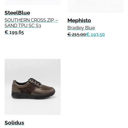
SteelBlue
Mephisto
SOUTHERN CROSS ZIP –
SAND TPU SC S3
Bradley Blue
€ 199.65
€ 215.00
€ 193.50
Solidus