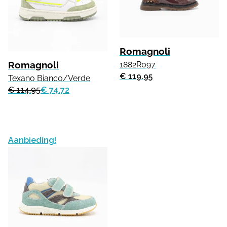
Romagnoli
Romagnoli
1882R097
€ 119.95
Texano Bianco/Verde
€ 114.95
€ 74.72
Aanbieding!