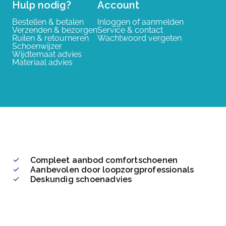
Hulp nodig?
Account
Bestellen & betalen
Inloggen of aanmelden
Verzenden & bezorgen
Service & contact
Ruilen & retourneren
Wachtwoord vergeten
Schoenwijzer
Wijdtemaat advies
Materiaal advies
Compleet aanbod comfortschoenen
Aanbevolen door loopzorgprofessionals
Deskundig schoenadvies