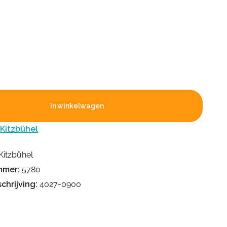
In winkelwagen
 Kitzbühel
Kitzbühel
mmer:
5780
chrijving:
4027-0900