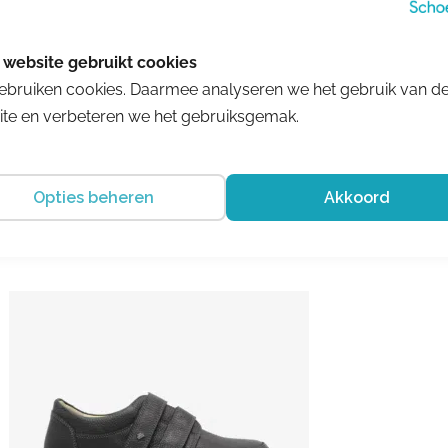
Living Kitzbühel
ebruiken cookies. Daarmee analyseren we het gebruik van d
4008-0415
€ 64.95
te en verbeteren we het gebruiksgemak.
Opties beheren
Akkoord