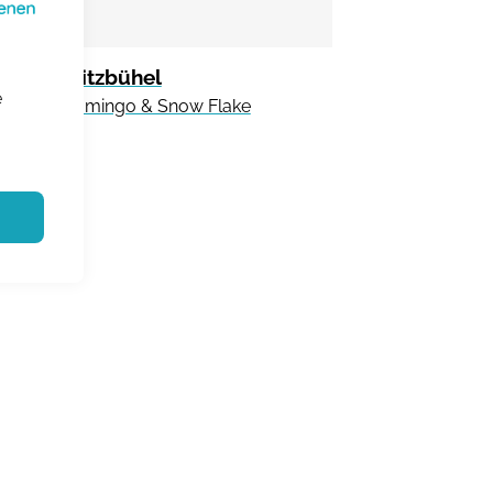
Living Kitzbühel
e
Winter Flamingo & Snow Flake
€ 64.95