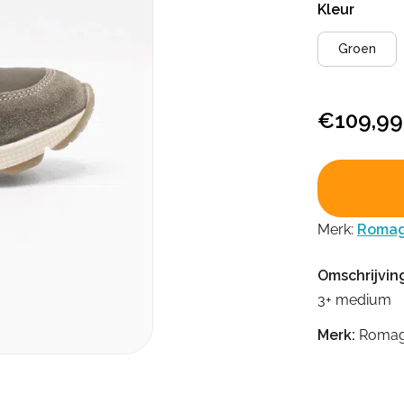
Kleur
Groen
€
109,99
Merk:
Romag
Omschrijvin
3+ medium
Merk:
Romag