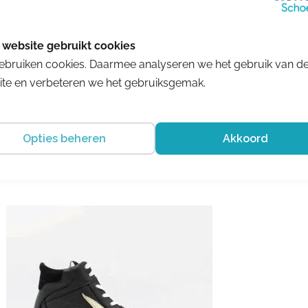
Romagnoli
ebruiken cookies. Daarmee analyseren we het gebruik van d
5194R054
te en verbeteren we het gebruiksgemak.
€ 109.99
Opties beheren
Akkoord