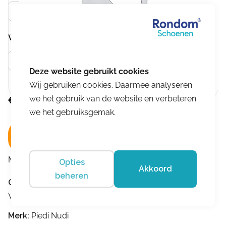
Zwart
Wijdtemaat
Meer info
H
Wij gebruiken cookies. Daarmee analyseren
we het gebruik van de website en verbeteren
€
189,95
we het gebruiksgemak.
In winkelwagen
Merk:
Piedi Nudi
Opties
Akkoord
beheren
Omschrijving
Wijdtemaat:H
Merk:
Piedi Nudi