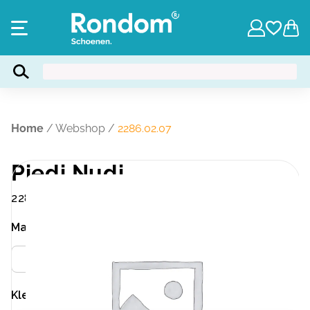
Home
/
Webshop
/
2286.02.07
Piedi Nudi
2286.02.07
Maat
Meer info
37
43
Kleur