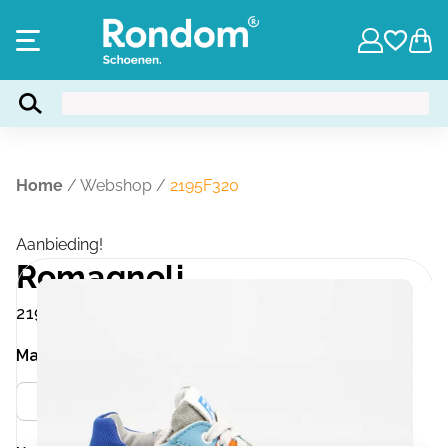
Home
/
Webshop
/
2195F320
Aanbieding!
Romagnoli
2195F320
Maat
Meer info
26