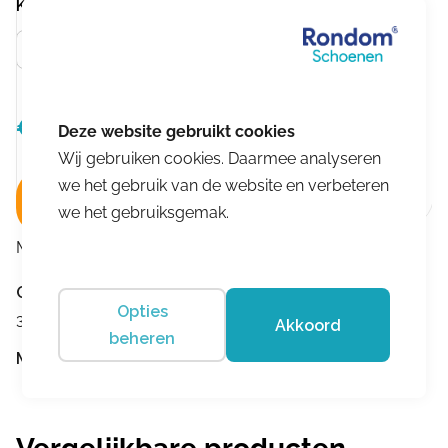
Kleur
Blauw
€
99,99
Oorspronkelijke
Huidige
€
64,99
prijs
prijs
Wij gebruiken cookies. Daarmee analyseren
was:
is:
we het gebruik van de website en verbeteren
In winkelwagen
€99,99.
€64,99.
we het gebruiksgemak.
Merk:
Romagnoli
Omschrijving
Opties
3+ medium
Akkoord
beheren
Merk:
Romagnoli