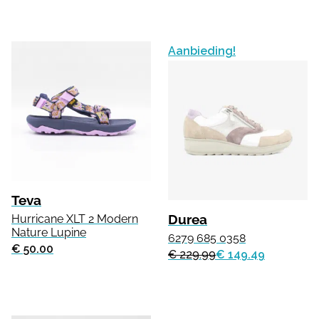
Aanbieding!
Teva
Durea
Hurricane XLT 2 Modern
Nature Lupine
6279 685 0358
€ 50.00
€ 229.99
€ 149.49