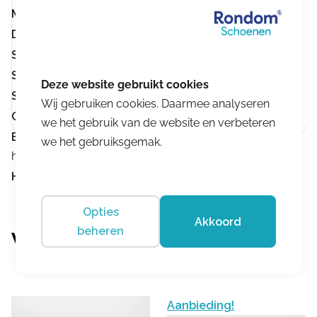
Merk:
Gijs
Demping:
Goede demping
Stevige hielomsluiting:
Stevige hielomsluiting
Sluiting:
Veters
Stevigheid loopzool:
Normale loopzool
Wij gebruiken cookies. Daarmee analyseren
Geschikt voor inlegzolen:
Geschikt voor inlegzolen
we het gebruik van de website en verbeteren
Buigpunt ter hoogte van de tenen:
Buigpunt ter
we het gebruiksgemak.
hoogte van de tenen
Hakhoogte:
Hakhoogte 0-3 cm
Opties
Akkoord
beheren
Vergelijkbare producten
Aanbieding!