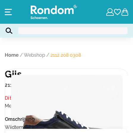
Home
/
Webshop
/
2112 208 0308
Gijs
2112 208 0308
Dit product is momenteel niet op voorraad.
Merk:
Gijs
Omschrijving
Wijdtemaat: K