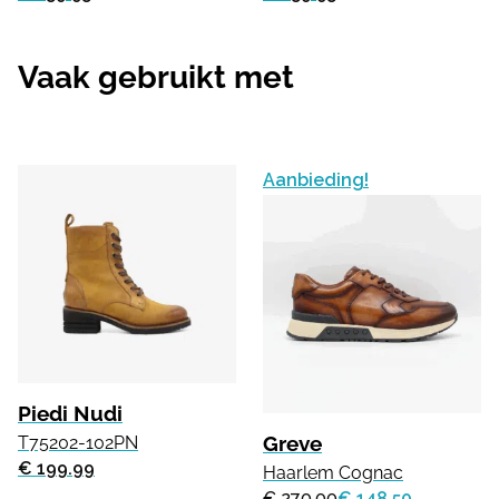
Vaak gebruikt met
Aanbieding!
Piedi Nudi
Greve
T75202-102PN
€ 199.99
Haarlem Cognac
€ 270.00
€ 148.50