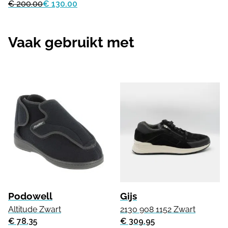
€ 200.00
€ 130.00
Vaak gebruikt met
Podowell
Gijs
Altitude Zwart
2130 908 1152 Zwart
€ 78.35
€ 309.95