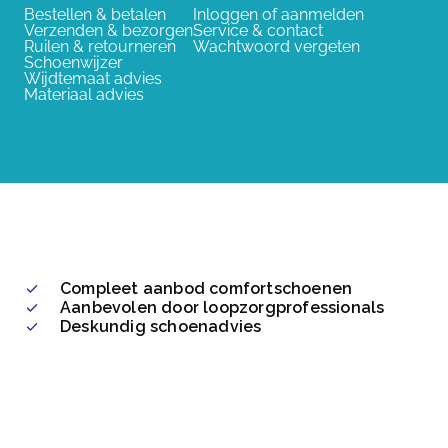
Bestellen & betalen
Inloggen of aanmelden
Verzenden & bezorgen
Service & contact
Ruilen & retourneren
Wachtwoord vergeten
Schoenwijzer
Wijdtemaat advies
Materiaal advies
Compleet aanbod comfortschoenen
Aanbevolen door loopzorgprofessionals
Deskundig schoenadvies