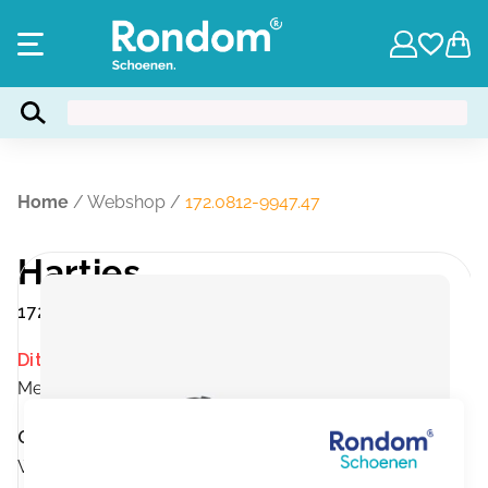
Home
/
Webshop
/
172.0812-9947.47
Hartjes
172.0812-9947.47
Dit product is momenteel niet op voorraad.
Merk:
Hartjes
Omschrijving
Wijdtemaat:G