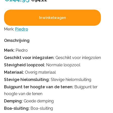
prijs
prijs
was:
is:
In winkelwagen
€144,95.
€94,22.
Merk:
Piedro
Omschrijving
Merk:
Piedro
Geschikt voor inlegzolen:
Geschikt voor inlegzolen
Stevigheid loopzool:
Normale loopzool
Materiaal:
Overig materiaal
Stevige hielomsluiting:
Stevige hielomsluiting
Buigpunt ter hoogte van de tenen:
Buigpunt ter
hoogte van de tenen
Demping:
Goede demping
Boa-sluiting:
Boa-sluiting