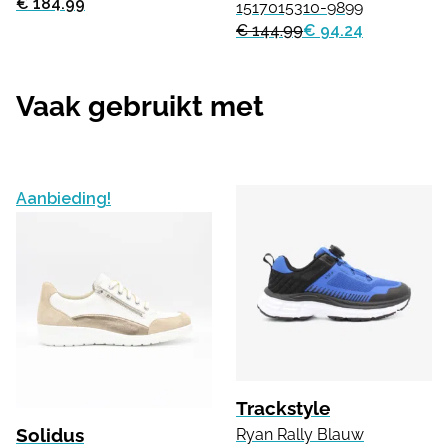
€ 184.99
1517015310-9899
€ 144.99
€ 94.24
Vaak gebruikt met
Aanbieding!
Trackstyle
Solidus
Ryan Rally Blauw