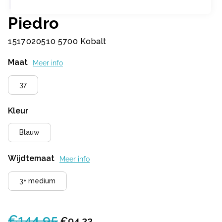
Piedro
1517020510 5700 Kobalt
Maat
Meer info
37
Kleur
Blauw
Wijdtemaat
Meer info
3+ medium
€
144,95
Oorspronkelijke
Huidige
€
94,22