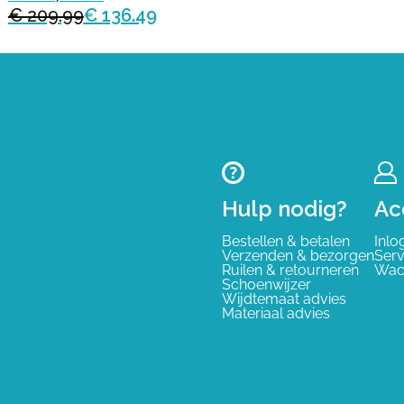
€ 209.99
€ 136.49
Hulp nodig?
Ac
Bestellen & betalen
Inlo
Verzenden & bezorgen
Serv
Ruilen & retourneren
Wac
Schoenwijzer
Wijdtemaat advies
Materiaal advies