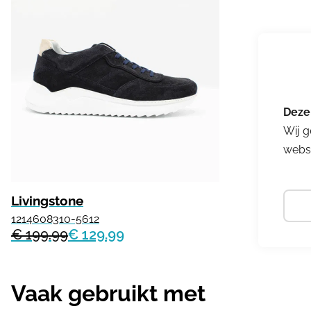
Wij g
websi
Livingstone
1214608310-5612
€ 199.99
€ 129.99
Vaak gebruikt met