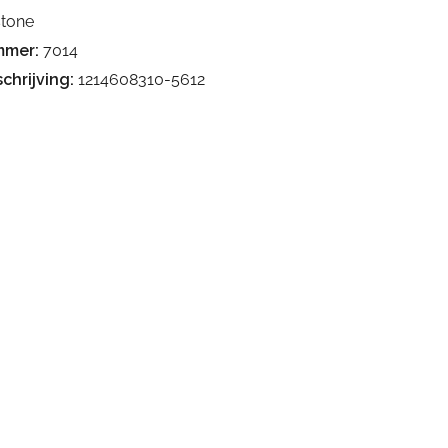
stone
mmer:
7014
chrijving:
1214608310-5612