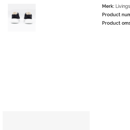
Merk:
Living
Product nu
Product oms