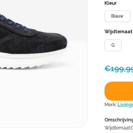
Kleur
Blauw
Wijdtemaa
G
€
199,9
Merk:
Living
Omschrijvin
Wijdtemaat: