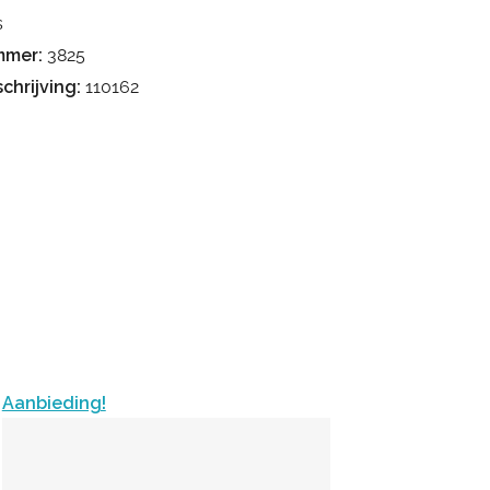
s
mmer:
3825
chrijving:
110162
Aanbieding!