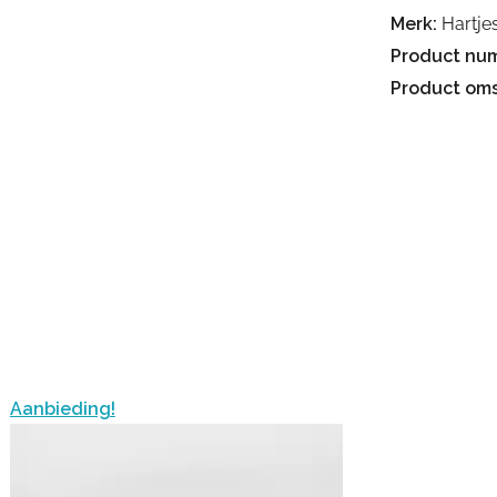
Merk:
Hartje
Product nu
Product oms
Aanbieding!