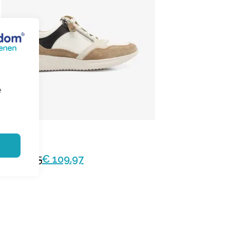
e
Hartjes
Breeze
€ 199.95
€ 109.97