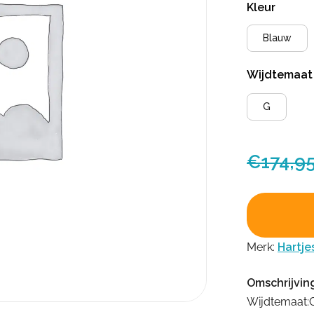
Kleur
Blauw
Wijdtemaa
G
€
174,9
Merk:
Hartje
Omschrijvin
Wijdtemaat: