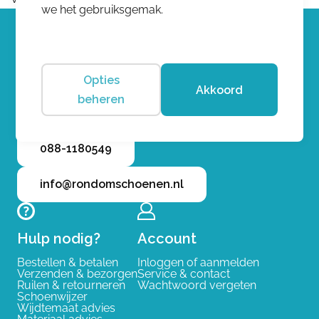
we het gebruiksgemak.
Opties
Neem gerust contact op met
Akkoord
beheren
onze klantenservice
088-1180549
info@rondomschoenen.nl
Hulp nodig?
Account
Bestellen & betalen
Inloggen of aanmelden
Verzenden & bezorgen
Service & contact
Ruilen & retourneren
Wachtwoord vergeten
Schoenwijzer
Wijdtemaat advies