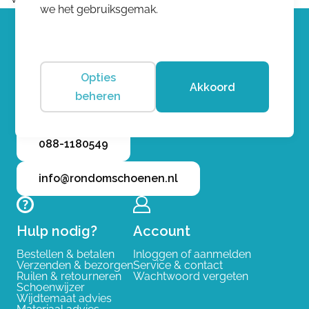
we het gebruiksgemak.
Opties
Neem gerust contact op met
Akkoord
beheren
onze klantenservice
088-1180549
info@rondomschoenen.nl
Hulp nodig?
Account
Bestellen & betalen
Inloggen of aanmelden
Verzenden & bezorgen
Service & contact
Ruilen & retourneren
Wachtwoord vergeten
Schoenwijzer
Wijdtemaat advies