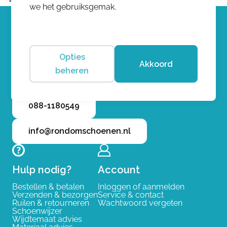
we het gebruiksgemak.
Opties
Neem gerust contact op met
Akkoord
beheren
onze klantenservice
088-1180549
info@rondomschoenen.nl
Hulp nodig?
Account
Bestellen & betalen
Inloggen of aanmelden
Verzenden & bezorgen
Service & contact
Ruilen & retourneren
Wachtwoord vergeten
Schoenwijzer
Wijdtemaat advies